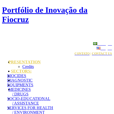
Portfólio de Inovação da
Fiocruz
Português
English
CONTATO
|
CONTACT US
PRESENTATION
Credits
SECTORS:
BIOCIDES
DIAGNOSTIC
EQUIPMENTS
MEDICINES
/ DRUGS
SOCIO-EDUCATIONAL
/ ASSISTANCE
SERVICES FOR HEALTH
/ ENVIRONMENT